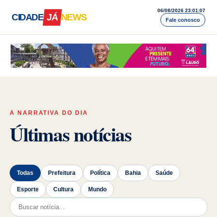
06/08/2026 23:01:09
CIDADE
JÁ
NEWS
Fale conosco
Cidade Já News — A Bahia acontece a
A NARRATIVA DO DIA
Últimas notícias
Todas
Prefeitura
Política
Bahia
Saúde
Esporte
Cultura
Mundo
Pesquisar