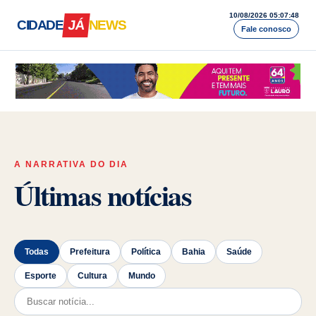
10/08/2026 05:07:49
CIDADE
JÁ
NEWS
Fale conosco
Cidade Já News — A Bahia acontece a
A NARRATIVA DO DIA
Últimas notícias
Todas
Prefeitura
Política
Bahia
Saúde
Esporte
Cultura
Mundo
Pesquisar