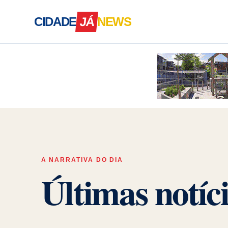
CIDADE
JÁ
NEWS
Cidade Já News — A Bahia acontece a
A NARRATIVA DO DIA
Últimas notíc