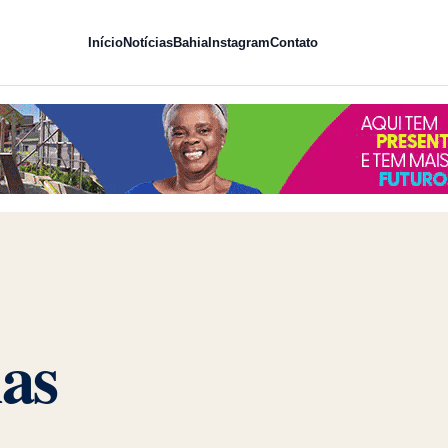
Início
Notícias
Bahia
Instagram
Contato
qui
ias