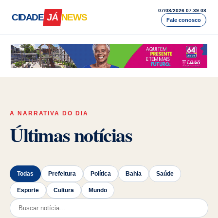
07/08/2026 07:39:10
CIDADE
JÁ
NEWS
Fale conosco
Cidade Já News — A Bahia acontece a
A NARRATIVA DO DIA
Últimas notícias
Todas
Prefeitura
Política
Bahia
Saúde
Esporte
Cultura
Mundo
Pesquisar