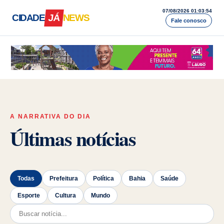
07/08/2026 01:03:56
CIDADE
JÁ
NEWS
Fale conosco
Cidade Já News — A Bahia acontece a
A NARRATIVA DO DIA
Últimas notícias
Todas
Prefeitura
Política
Bahia
Saúde
Esporte
Cultura
Mundo
Pesquisar