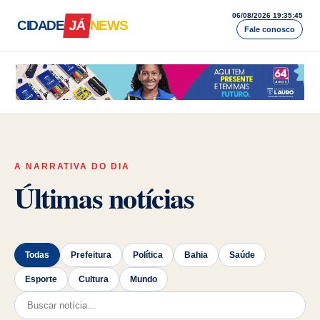
06/08/2026 19:35:47
CIDADE
JÁ
NEWS
Fale conosco
Cidade Já News — A Bahia acontece a
A NARRATIVA DO DIA
Últimas notícias
Todas
Prefeitura
Política
Bahia
Saúde
Esporte
Cultura
Mundo
Pesquisar